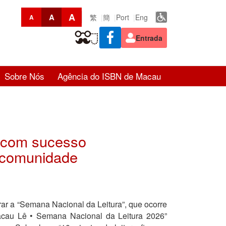
A
A
繁
簡
Port
Eng
A
Entrada
Sobre Nós
Agência do ISBN de Macau
a com sucesso
a comunidade
ar a “Semana Nacional da Leitura”, que ocorre
Macau Lê • Semana Nacional da Leitura 2026”