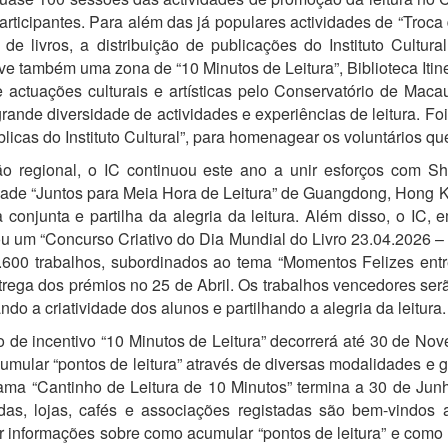
articipantes. Para além das já populares actividades de “Troca 
e livros, a distribuição de publicações do Instituto Cultura
ve também uma zona de “10 Minutos de Leitura”, Biblioteca Itine
actuações culturais e artísticas pelo Conservatório de Macau
ande diversidade de actividades e experiências de leitura. Foi
blicas do Instituto Cultural”, para homenagear os voluntários qu
ção regional, o IC continuou este ano a unir esforços com
idade “Juntos para Meia Hora de Leitura” de Guangdong, Hong 
ra conjunta e partilha da alegria da leitura. Além disso, o IC
 um “Concurso Criativo do Dia Mundial do Livro 23.04.2026 
.600 trabalhos, subordinados ao tema “Momentos Felizes ent
rega dos prémios no 25 de Abril. Os trabalhos vencedores serã
do a criatividade dos alunos e partilhando a alegria da leitura.
no de incentivo “10 Minutos de Leitura” decorrerá até 30 de 
cumular “pontos de leitura” através de diversas modalidades 
ama “Cantinho de Leitura de 10 Minutos” termina a 30 de Junho
das, lojas, cafés e associações registadas são bem-vindos 
er informações sobre como acumular “pontos de leitura” e como