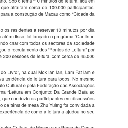
no. Sob o lema “10 minutos de leitura, fica em
que atraíram cerca de 100.000 participantes.
uiu para a construção de Macau como “Cidade da
 os residentes a reservar 10 minutos por dia
ra além disso, foi lançado o programa “Cantinho
sando criar com todos os sectores da sociedade
ançou o recrutamento dos “Pontos de Leitura” por
 200 sessões de leitura, com cerca de 45.000
 do Livro”, na qual Mok Ian Ian, Lam Fat Iam e
a tendência de leitura para todos. No mesmo
tuto Cultural e pela Federação das Associações
tema “Leitura em Conjunto: Da Grande Baía ao
, que conduziu os participantes em discussões
do de ténis de mesa Zhu Yuling foi convidada a
a experiência de como a leitura a ajudou no seu
 Centro Cultural de Macau e na Praça do Centro