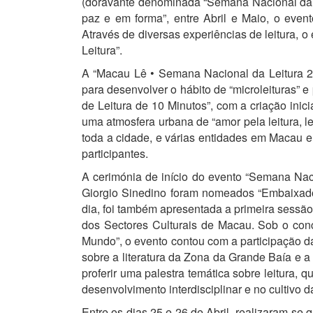
(doravante denominada “Semana Nacional da Lei
paz e em forma”, entre Abril e Maio, o even
Através de diversas experiências de leitura, 
Leitura”.
A “Macau Lê • Semana Nacional da Leitura 20
para desenvolver o hábito de “microleituras” e
de Leitura de 10 Minutos”, com a criação inic
uma atmosfera urbana de “amor pela leitura, lei
toda a cidade, e várias entidades em Macau 
participantes.
A cerimónia de início do evento “Semana Nacio
Giorgio Sinedino foram nomeados “Embaixado
dia, foi também apresentada a primeira sessão
dos Sectores Culturais de Macau. Sob o conc
Mundo”, o evento contou com a participação d
sobre a literatura da Zona da Grande Baía e a
proferir uma palestra temática sobre leitura, 
desenvolvimento interdisciplinar e no cultivo da
Entre os dias 25 e 26 de Abril, realizaram-se