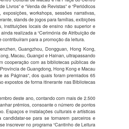
de Livros” e “Venda de Revistas” e “Periódicos
l, exposições, workshops, sessões narrativas,
rante, stands de jogos para famílias, exibições
, instituições locais de ensino não superior e
 ainda realizada a “Cerimónia de Atribuição de
e contribuíram para a promoção da leitura.
 Shenzhen, Guangzhou, Dongguan, Hong Kong,
Kong, Macau, Guangxi e Hainan, ultrapassando
, em cooperação com as bibliotecas públicas de
– Província de Guangdong, Hong Kong e Macau
re as Páginas”, dos quais foram premiados 65
o expostos de forma itinerante nas Bibliotecas
Novembro deste ano, contando com mais de 2.500
e ganhar prémios, consoante o número de pontos
. Espaços e instalações culturais e artísticas
a candidatar-se para se tornarem parceiros e
 se inscrever no programa “Cantinho de Leitura