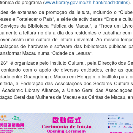
ctrónica do programa (
www.library.gov.mo/zh-hant/read10mins
).
dades de extensão de promoção da leitura, incluindo o “Clu
ases e Fortalecer o País”, a série de actividades “Onde a cultu
 Serviços da Biblioteca Pública de Macau”, a “Troca um Livro 
inuamente a leitura no dia a dia dos residentes e trabalhar co
over assim uma cultura de leitura universal. Ao mesmo tempo,
talações de hardware e software das bibliotecas públicas p
transformar Macau numa “Cidade da Leitura”.
26” é organizada pelo Instituto Cultural, pela Direcção dos 
, contando com o apoio de diversas entidades, entre as q
ada entre Guangdong e Macau em Hengqin, o Instituto para os
tada, a Federação das Associações dos Sectores Culturais
 Academic Library Alliance, a União Geral das Associaçõe
ação Geral das Mulheres de Macau e as Cáritas de Macau, ent