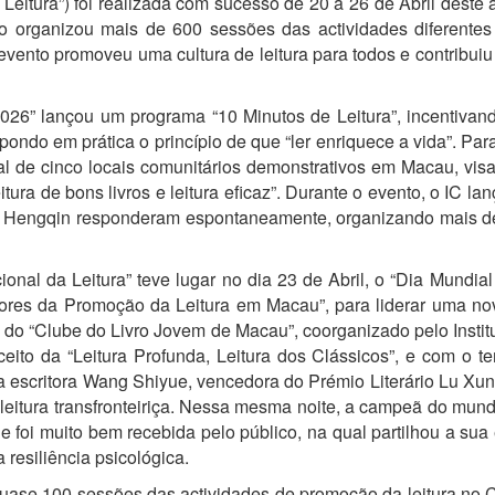
tura”) foi realizada com sucesso de 20 a 26 de Abril deste a
to organizou mais de 600 sessões das actividades diferentes 
o evento promoveu uma cultura de leitura para todos e contrib
26” lançou um programa “10 Minutos de Leitura”, incentivando
 pondo em prática o princípio de que “ler enriquece a vida”. Pa
ial de cinco locais comunitários demonstrativos em Macau, vi
tura de bons livros e leitura eficaz”. Durante o evento, o IC l
e Hengqin responderam espontaneamente, organizando mais de
nal da Leitura” teve lugar no dia 23 de Abril, o “Dia Mundial
res da Promoção da Leitura em Macau”, para liderar uma nov
 do “Clube do Livro Jovem de Macau”, coorganizado pelo Insti
eito da “Leitura Profunda, Leitura dos Clássicos”, e com o 
a escritora Wang Shiyue, vencedora do Prémio Literário Lu Xun
 leitura transfronteiriça. Nessa mesma noite, a campeã do mun
que foi muito bem recebida pelo público, na qual partilhou a su
 resiliência psicológica.
 quase 100 sessões das actividades de promoção da leitura no