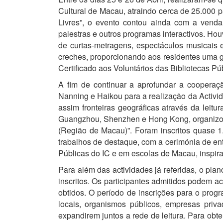
Cultural de Macau, atraindo cerca de 25.000 p
Livres”, o evento contou ainda com a venda d
palestras e outros programas interactivos. Hou
de curtas-metragens, espectáculos musicais e 
creches, proporcionando aos residentes uma gr
Certificado aos Voluntários das Bibliotecas Pú
A fim de continuar a aprofundar a coopera
Nanning e Haikou para a realização da Activ
assim fronteiras geográficas através da leitu
Guangzhou, Shenzhen e Hong Kong, organizou
(Região de Macau)”. Foram inscritos quase 1
trabalhos de destaque, com a cerimónia de ent
Públicas do IC e em escolas de Macau, inspiran
Para além das actividades já referidas, o pla
inscritos. Os participantes admitidos podem a
obtidos. O período de inscrições para o progr
locais, organismos públicos, empresas priva
expandirem juntos a rede de leitura. Para obt