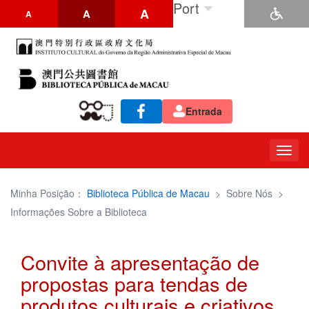
Port
A
A
A
Entrada
Togg
navig
Minha Posição：
Biblioteca Pública de Macau
>
Sobre Nós
>
Informações Sobre a Biblioteca
Convite à apresentação de
propostas para tendas de
produtos culturais e criativos,