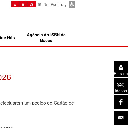
A
A
繁
簡
Port
Eng
A
Agência do ISBN de
bre Nós
Macau
Entrada
026
Idosos
e efectuarem um pedido de Cartão de