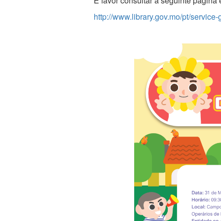
É favor consultar a seguinte página 
http://www.library.gov.mo/pt/service-