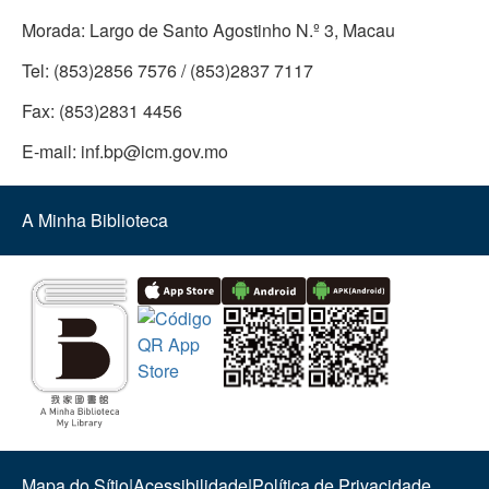
Morada:
Largo de Santo Agostinho N.º 3, Macau
Tel:
(853)2856 7576 / (853)2837 7117
Fax:
(853)2831 4456
E-mail:
inf.bp@icm.gov.mo
A Minha Biblioteca
Mapa do Sítio
|
Acessibilidade
|
Política de Privacidade