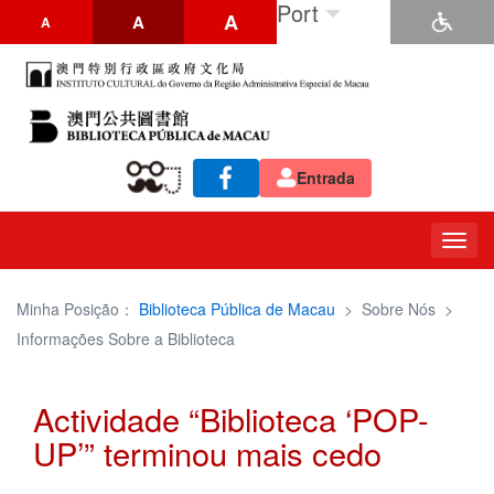
Port
A
A
A
Entrada
Togg
navig
Minha Posição：
Biblioteca Pública de Macau
>
Sobre Nós
>
Informações Sobre a Biblioteca
Actividade “Biblioteca ‘POP-
UP’” terminou mais cedo