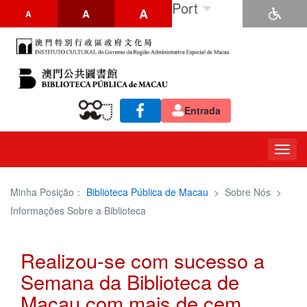
Port
A
A
A
Entrada
Togg
navig
Minha Posição：
Biblioteca Pública de Macau
>
Sobre Nós
>
Informações Sobre a Biblioteca
Realizou-se com sucesso a
Semana da Biblioteca de
Macau com mais de cem