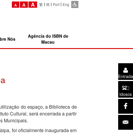
A
A
繁
簡
Port
Eng
A
Agência do ISBN de
bre Nós
Macau
Entrada
pa
Idosos
ilização do espaço, a Biblioteca de
to Cultural, será encerrada a partir
s Municipais.
pa, foi oficialmente inaugurada em