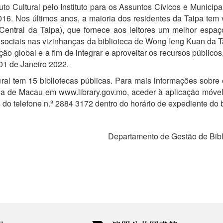
tuto Cultural pelo Instituto para os Assuntos Cívicos e Municipa
6. Nos últimos anos, a maioria dos residentes da Taipa tem vi
entral da Taipa), que fornece aos leitores um melhor espaço
es sociais nas vizinhanças da biblioteca de Wong Ieng Kuan da 
ção global e a fim de integrar e aproveitar os recursos público
 01 de Janeiro 2022.
tem 15 bibliotecas públicas. Para mais informações sobre os
ica de Macau em www.library.gov.mo, aceder à aplicação móvel
 do telefone n.º 2884 3172 dentro do horário de expediente do
Departamento de Gestão de Biblio