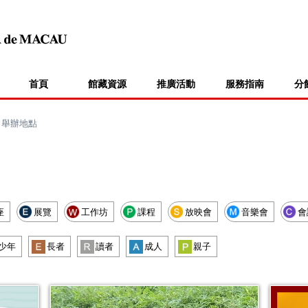
首頁
館藏資源
推廣活動
服務指南
分
>
舉辦地點
座
展覽
工作坊
課程
放映會
音樂會
會
少年
長者
讀者
成人
親子