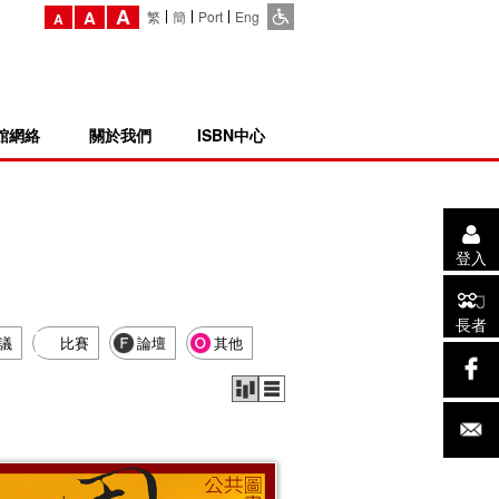
A
A
繁
簡
Port
Eng
A
館網絡
關於我們
ISBN中心
登入
長者
議
比賽
論壇
其他