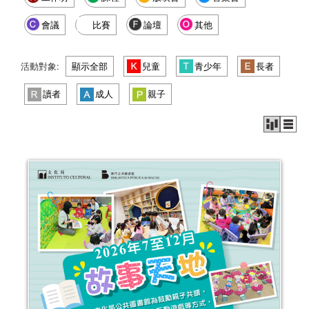
會議
比賽
論壇
其他
活動對象:
顯示全部
兒童
青少年
長者
讀者
成人
親子