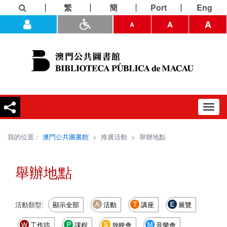
繁
簡
Port
Eng
A
A
A
Toggl
navig
我的位置：
澳門公共圖書館
>
推廣活動
>
舉辦地點
舉辦地點
活動類型:
顯示全部
活動
講座
展覽
工作坊
課程
放映會
音樂會