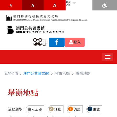
繁
A
A
A
登入
Togg
navig
我的位置：
澳門公共圖書館
>
推廣活動
>
舉辦地點
舉辦地點
活動類型:
顯示全部
活動
講座
展覽