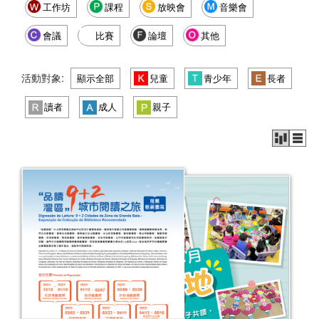
工作坊
課程
放映會
音樂會
會議
比賽
論壇
其他
活動對象:
顯示全部
兒童
青少年
長者
讀者
成人
親子