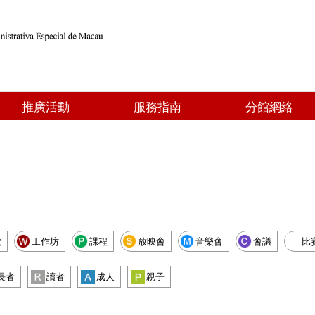
推廣活動
服務指南
分館網絡
覽
工作坊
課程
放映會
音樂會
會議
比
長者
讀者
成人
親子