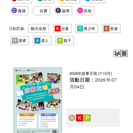
會議
比賽
論壇
其他
活動對象:
顯示全部
兒童
青少年
長者
讀者
成人
親子
2026年故事天地 (7-12月)
活動日期：
2026年07
月04日