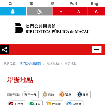
繁
簡
Port
Eng
A
A
A
Toggl
navig
我的位置：
澳門公共圖書館
>
推廣活動
>
舉辦地點
舉辦地點
活動類型:
顯示全部
活動
講座
展覽
工作坊
課程
放映會
音樂會