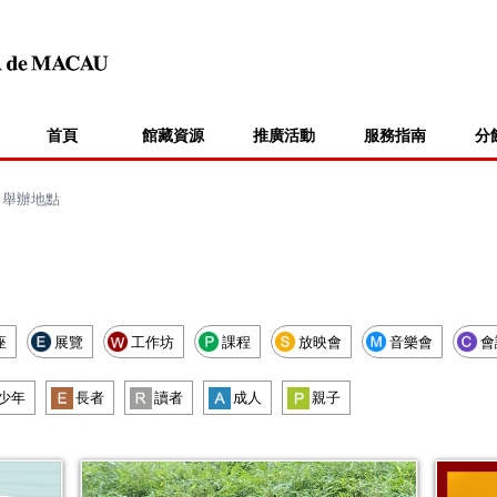
首頁
館藏資源
推廣活動
服務指南
分
>
舉辦地點
座
展覽
工作坊
課程
放映會
音樂會
會
少年
長者
讀者
成人
親子