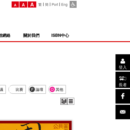
A
A
繁
簡
Port
Eng
A
館網絡
關於我們
ISBN中心
登入
長者
議
比賽
論壇
其他