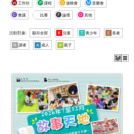
工作坊
課程
放映會
音樂會
會議
比賽
論壇
其他
活動對象:
顯示全部
兒童
青少年
長者
讀者
成人
親子