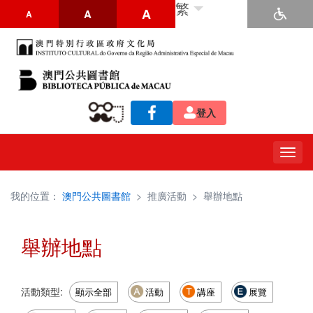
繁
A
A
A
登入
Togg
navig
我的位置：
澳門公共圖書館
>
推廣活動
>
舉辦地點
舉辦地點
活動類型:
顯示全部
活動
講座
展覽