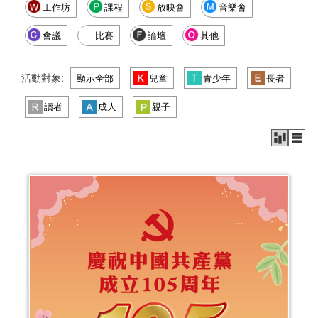
工作坊
課程
放映會
音樂會
會議
比賽
論壇
其他
活動對象:
顯示全部
兒童
青少年
長者
讀者
成人
親子