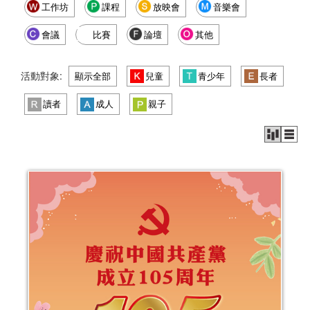
工作坊
課程
放映會
音樂會
會議
比賽
論壇
其他
活動對象:
顯示全部
兒童
青少年
長者
讀者
成人
親子