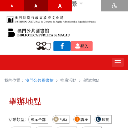
繁
A
A
A
登入
Togg
navig
我的位置：
澳門公共圖書館
>
推廣活動
>
舉辦地點
舉辦地點
活動類型:
顯示全部
活動
講座
展覽