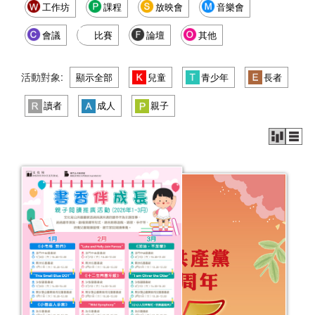
工作坊
課程
放映會
音樂會
會議
比賽
論壇
其他
活動對象:
顯示全部
兒童
青少年
長者
讀者
成人
親子