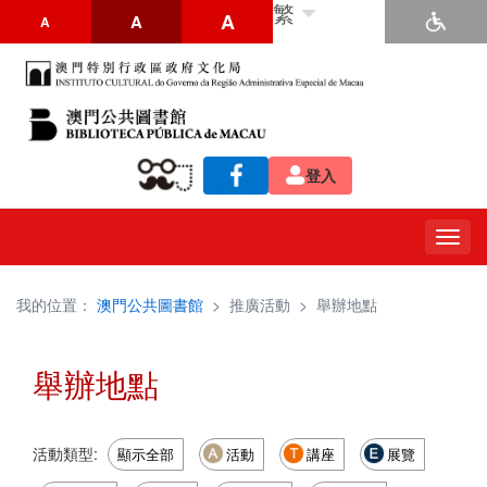
繁
A
A
A
登入
Togg
navig
我的位置：
澳門公共圖書館
>
推廣活動
>
舉辦地點
舉辦地點
活動類型:
顯示全部
活動
講座
展覽