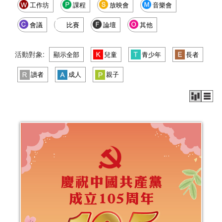
工作坊
課程
放映會
音樂會
會議
比賽
論壇
其他
活動對象:
顯示全部
兒童
青少年
長者
讀者
成人
親子