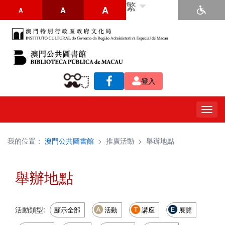
繁
A
A
A
登入
Togg
navig
我的位置：
澳門公共圖書館
>
推廣活動
>
舉辦地點
舉辦地點
活動類型:
顯示全部
活動
講座
展覽