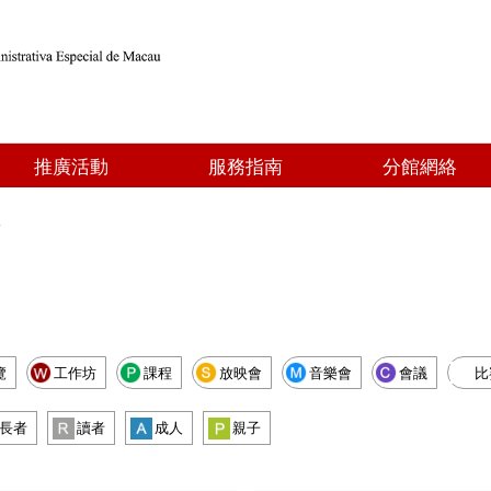
推廣活動
服務指南
分館網絡
點
覽
工作坊
課程
放映會
音樂會
會議
比
長者
讀者
成人
親子