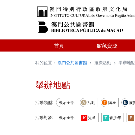
首頁
館藏資源
我的位置：
澳門公共圖書館
>
推廣活動
>
舉辦地
舉辦地點
活動類型:
顯示全部
活動
講座
展
活動對象:
顯示全部
兒童
青少年