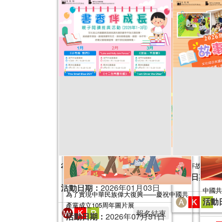
2026年“書香伴成長”親子閱讀推廣活動
2026年故事天地 (
活動日期：
2
（1-3月）
活動日期：
2026年01月03日
中國共
為了實現中華民族偉大復興——慶祝中國共
活動
產黨成立105周年圖片展
報名結束
活動日期：
2026年07月31日