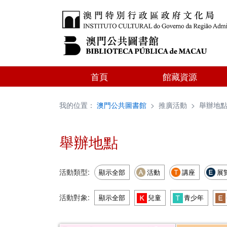
首頁
館藏資源
我的位置：
澳門公共圖書館
>
推廣活動
>
舉辦地
舉辦地點
活動類型:
顯示全部
活動
講座
展
活動對象:
顯示全部
兒童
青少年