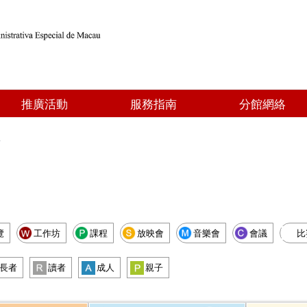
推廣活動
服務指南
分館網絡
點
覽
工作坊
課程
放映會
音樂會
會議
比
長者
讀者
成人
親子