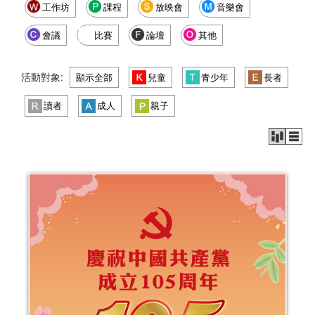
工作坊
課程
放映會
音樂會
會議
比賽
論壇
其他
活動對象:
顯示全部
兒童
青少年
長者
讀者
成人
親子