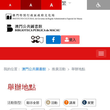
繁
A
A
A
登入
Togg
navig
我的位置：
澳門公共圖書館
>
推廣活動
>
舉辦地點
舉辦地點
活動類型:
顯示全部
活動
講座
展覽