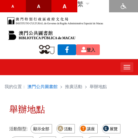
繁
A
A
A
登入
Togg
navig
我的位置：
澳門公共圖書館
>
推廣活動
>
舉辦地點
舉辦地點
活動類型:
顯示全部
活動
講座
展覽