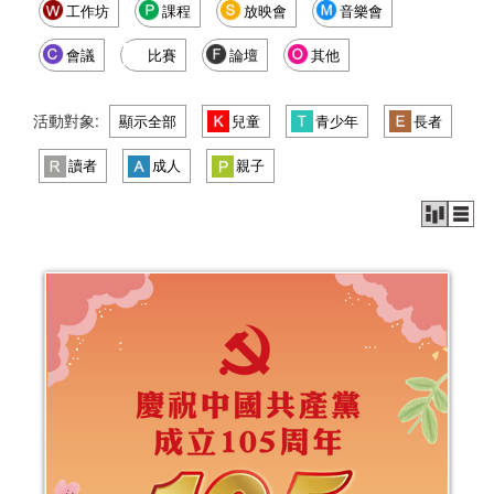
工作坊
課程
放映會
音樂會
會議
比賽
論壇
其他
活動對象:
顯示全部
兒童
青少年
長者
讀者
成人
親子