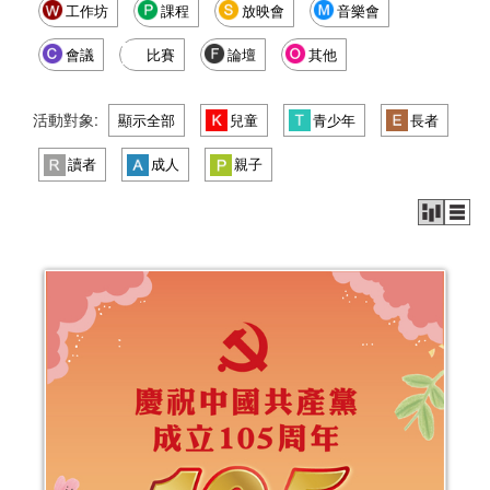
工作坊
課程
放映會
音樂會
會議
比賽
論壇
其他
活動對象:
顯示全部
兒童
青少年
長者
讀者
成人
親子