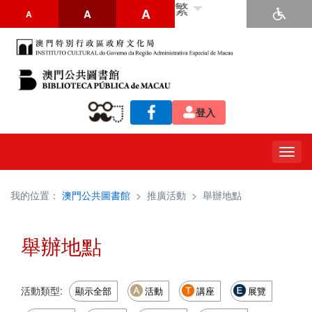
繁
A
A
A
登入
Togg
navig
我的位置：
澳門公共圖書館
>
推廣活動
>
舉辦地點
舉辦地點
活動類型:
顯示全部
活動
講座
展覽