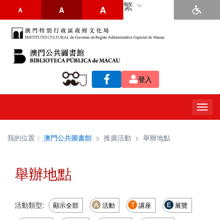
繁
A
A
A
登入
Togg
navig
我的位置：
澳門公共圖書館
>
推廣活動
>
舉辦地點
舉辦地點
活動類型:
顯示全部
活動
講座
展覽