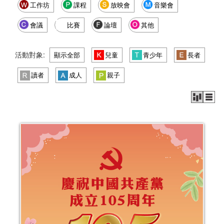
工作坊
課程
放映會
音樂會
會議
比賽
論壇
其他
活動對象:
顯示全部
兒童
青少年
長者
讀者
成人
親子