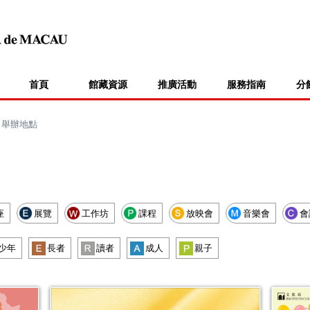
首頁
館藏資源
推廣活動
服務指南
分
>
舉辦地點
座
展覽
工作坊
課程
放映會
音樂會
會
少年
長者
讀者
成人
親子