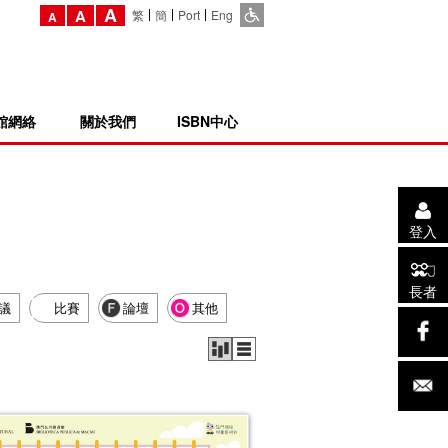
A
A
繁
簡
Port
Eng
A
館網絡
關於我們
ISBN中心
登入
長者
議
比賽
論壇
其他