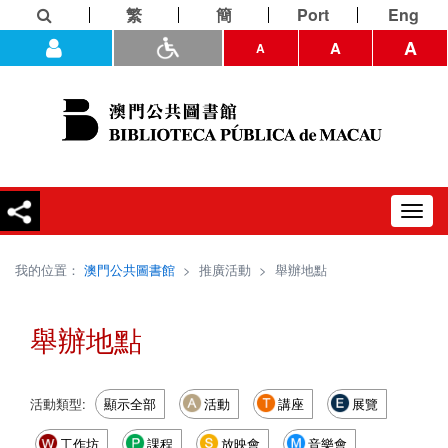
繁
簡
Port
Eng
A
A
A
Toggl
navig
我的位置：
澳門公共圖書館
>
推廣活動
>
舉辦地點
舉辦地點
活動類型:
顯示全部
活動
講座
展覽
工作坊
課程
放映會
音樂會