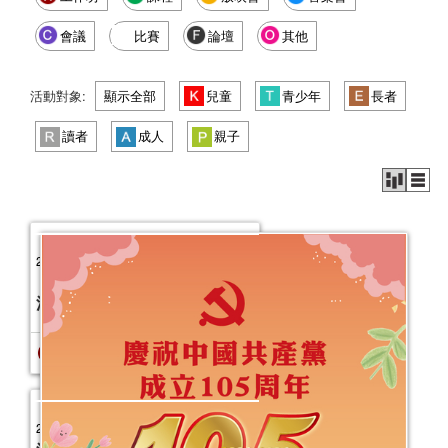
會議
比賽
論壇
其他
活動對象:
顯示全部
兒童
青少年
長者
讀者
成人
親子