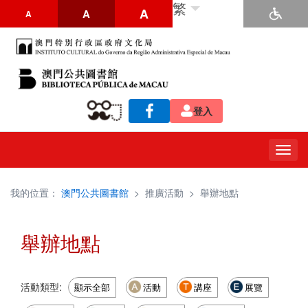
繁
A
A
A
登入
Togg
navig
我的位置：
澳門公共圖書館
>
推廣活動
>
舉辦地點
舉辦地點
活動類型:
顯示全部
活動
講座
展覽