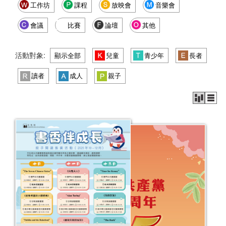
工作坊
課程
放映會
音樂會
會議
比賽
論壇
其他
活動對象:
顯示全部
兒童
青少年
長者
讀者
成人
親子