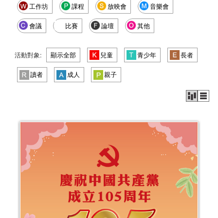
工作坊
課程
放映會
音樂會
會議
比賽
論壇
其他
活動對象:
顯示全部
兒童
青少年
長者
讀者
成人
親子