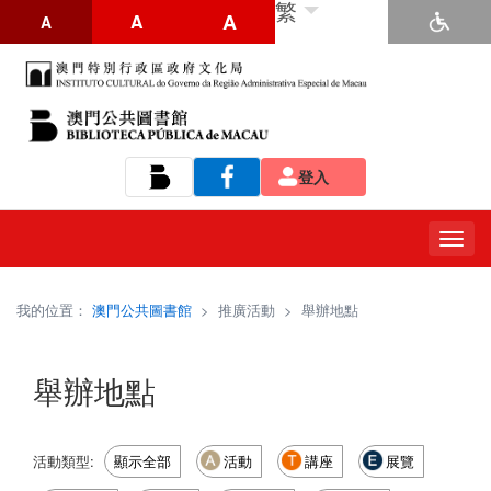
繁
A
A
A
登入
Tog
navi
我的位置：
澳門公共圖書館
>
推廣活動
>
舉辦地點
舉辦地點
活動類型:
顯示全部
活動
講座
展覽