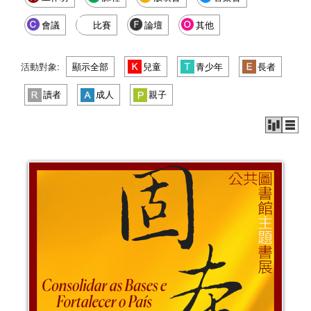
會議
比賽
論壇
其他
活動對象:
顯示全部
兒童
青少年
長者
讀者
成人
親子