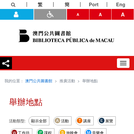
繁
簡
Port
Eng
A
A
A
Toggl
navig
我的位置：
澳門公共圖書館
>
推廣活動
>
舉辦地點
舉辦地點
活動類型:
顯示全部
活動
講座
展覽
工作坊
課程
放映會
音樂會