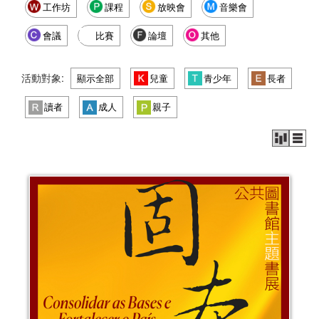
工作坊
課程
放映會
音樂會
會議
比賽
論壇
其他
活動對象:
顯示全部
兒童
青少年
長者
讀者
成人
親子