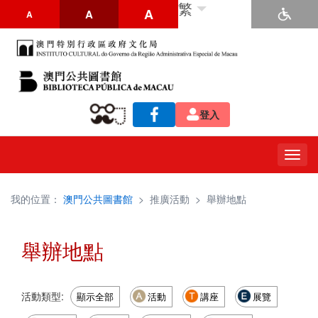
繁
A
A
A
登入
Togg
navig
我的位置：
澳門公共圖書館
>
推廣活動
>
舉辦地點
舉辦地點
活動類型:
顯示全部
活動
講座
展覽