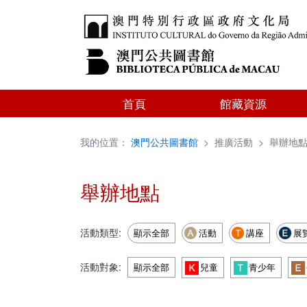
首頁
館藏資源
我的位置：
澳門公共圖書館
>
推廣活動
>
舉辦地
舉辦地點
活動類型:
顯示全部
活動
講座
展
活動對象:
顯示全部
兒童
青少年