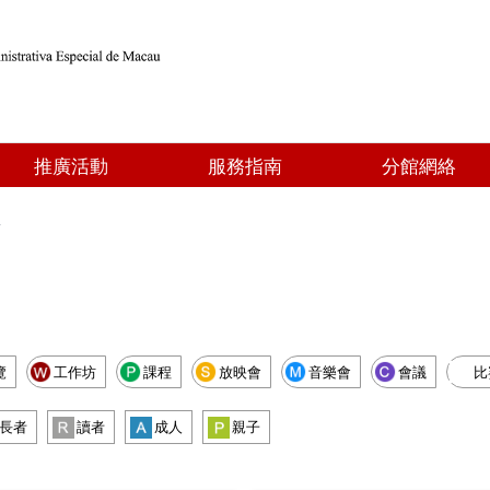
推廣活動
服務指南
分館網絡
點
覽
工作坊
課程
放映會
音樂會
會議
比
長者
讀者
成人
親子