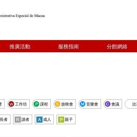
推廣活動
服務指南
分館網絡
點
覽
工作坊
課程
放映會
音樂會
會議
比
長者
讀者
成人
親子