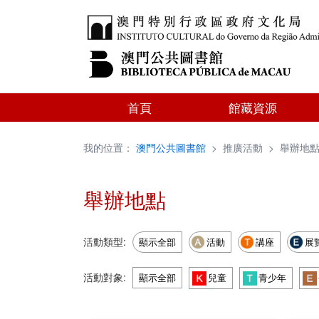
首頁
館藏資源
我的位置：
澳門公共圖書館
>
推廣活動
>
舉辦地
舉辦地點
活動類型:
顯示全部
活動
講座
展
活動對象:
顯示全部
兒童
青少年