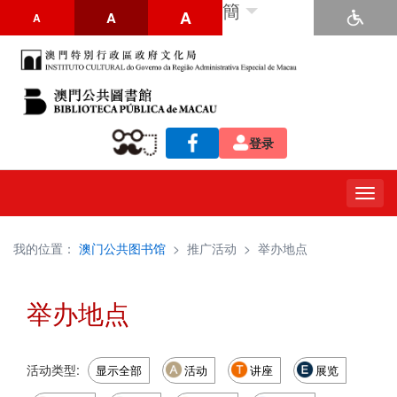
簡
A
A
A
登录
Togg
navig
我的位置：
澳门公共图书馆
>
推广活动
>
举办地点
举办地点
活动类型:
显示全部
活动
讲座
展览