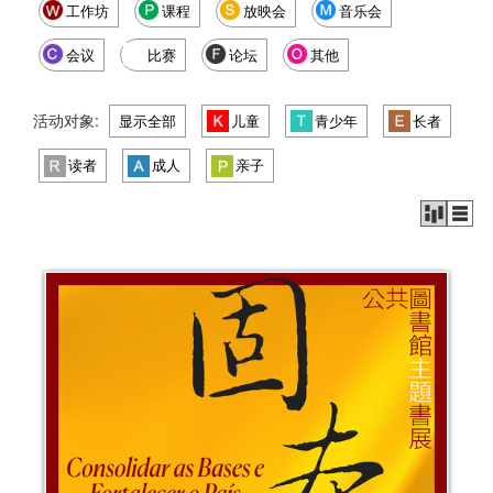
工作坊
课程
放映会
音乐会
会议
比赛
论坛
其他
活动对象:
显示全部
儿童
青少年
长者
读者
成人
亲子