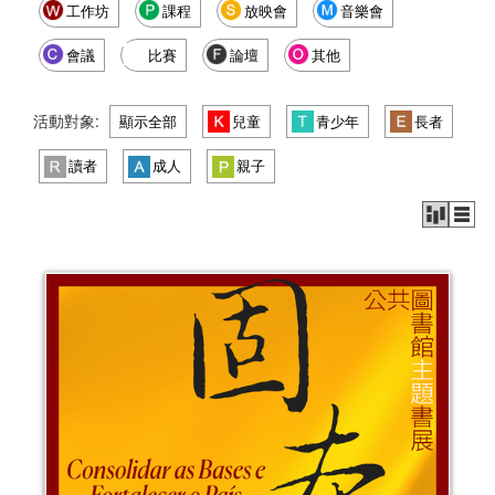
工作坊
課程
放映會
音樂會
會議
比賽
論壇
其他
活動對象:
顯示全部
兒童
青少年
長者
讀者
成人
親子