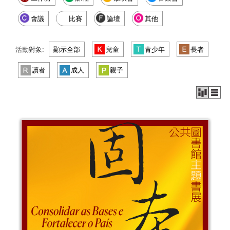
會議
比賽
論壇
其他
活動對象:
顯示全部
兒童
青少年
長者
讀者
成人
親子