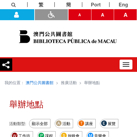
繁
簡
Port
Eng
A
A
A
Toggl
navig
我的位置：
澳門公共圖書館
>
推廣活動
>
舉辦地點
舉辦地點
活動類型:
顯示全部
活動
講座
展覽
工作坊
課程
放映會
音樂會