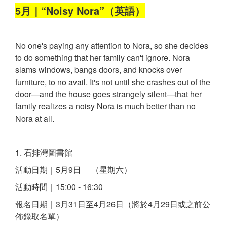
5月｜“Noisy Nora”（英語）
No one's paying any attention to Nora, so she decides
to do something that her family can't ignore. Nora
slams windows, bangs doors, and knocks over
furniture, to no avail. It's not until she crashes out of the
door—and the house goes strangely silent—that her
family realizes a noisy Nora is much better than no
Nora at all.
1. 石排灣圖書館
活動日期｜5月9日 （星期六）
活動時間｜15:00 - 16:30
報名日期｜3月31日至4月26日（將於4月29日或之前公
佈錄取名單）