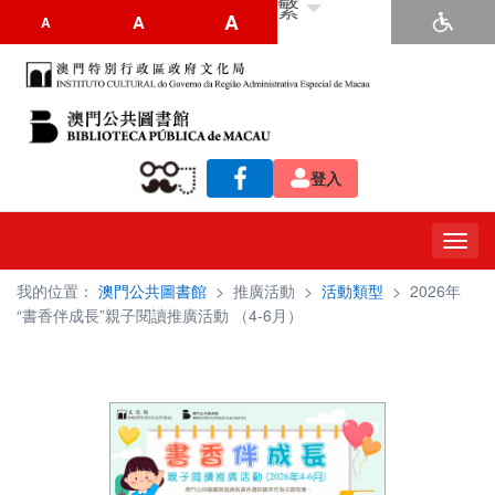
繁
A
A
A
登入
Toggl
navig
我的位置：
澳門公共圖書館
>
推廣活動
>
活動類型
>
2026年
“書香伴成長”親子閱讀推廣活動 （4-6月）