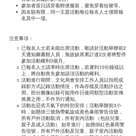
參加者當日請穿着輕便服裝，避免穿着短裙等。
因名額有限，同一主題活動每位報名人士僅限報
名其中一場。
注意事項：
已報名人士若未能出席活動，敬請於活動舉辦前2
天通知圖書館人員，無故缺席累計達2次者將暫停
參加活動權利3個月。
已報名人士請準時出席活動，若遲到10分鐘或以
上，將自動喪失參加該項活動的權利。
活動進行期間，文化局會安排工作人員以拍照或
錄影方式記錄活動情況，作為存檔及活動評估之
用。部分圖像紀錄可能用作日後同類型活動宣傳
推廣之用，不作另行通知。
活動在惡劣天氣下的特別安排｜活動舉辦前3小
時，如懸掛三號熱帶氣旋或黃色暴雨警告信號，
所有戶外活動取消，所有室內活動 （包括兒童、
親子及成人活動） 如常進行；如懸掛紅色暴雨警
告信號，所有戶外活動及兒童、親子室內活動取