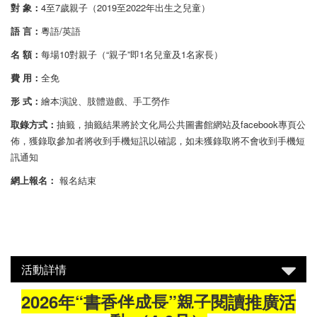
對 象：
4至7歲親子（2019至2022年出生之兒童）
語 言：
粵語/英語
名 額：
每場10對親子（“親子”即1名兒童及1名家長）
費 用：
全免
形 式：
繪本演說、肢體遊戲、手工勞作
取錄方式：
抽籤，抽籤結果將於文化局公共圖書館網站及facebook專頁公
佈，獲錄取參加者將收到手機短訊以確認，如未獲錄取將不會收到手機短
訊通知
網上報名：
報名結束
活動詳情
2026年“書香伴成長”親子閱讀推廣活