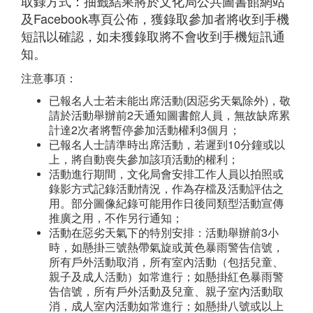
取錄方式：抽籤結果將於文化局公共圖書館網站
及Facebook專頁公佈，獲錄取參加者將收到手機
短訊以確認，如未獲錄取將不會收到手機短訊通
知。
注意事項：
已報名人士若未能出席活動(因惡劣天氣除外)，敬
請於活動舉辦前2天通知圖書館人員，無故缺席累
計達2次者將暫停參加活動權利3個月；
已報名人士請準時出席活動，若遲到10分鐘或以
上，將自動喪失參加該項活動的權利；
活動進行期間，文化局會安排工作人員以拍照或
錄影方式記錄活動情況，作為存檔及活動評估之
用。部分圖像紀錄可能用作日後同類型活動宣傳
推廣之用，不作另行通知；
活動在惡劣天氣下的特別安排：活動舉辦前3小
時，如懸掛三號熱帶氣旋或黃色暴雨警告信號，
所有戶外活動取消，所有室內活動（包括兒童、
親子及成人活動）如常進行；如懸掛紅色暴雨警
告信號，所有戶外活動及兒童、親子室內活動取
消，成人室內活動如常進行；如懸掛八號或以上