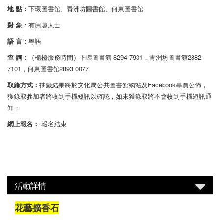
地 點：
下環圖書館、青洲坊圖書館、何東圖書館
對 象：
有興趣人士
語 言：
粵語
查 詢：
（櫃檯服務時間）下環圖書館 8294 7931，青洲坊圖書館2882
7101，何東圖書館2893 0077
取錄方式：
抽籤結果將於文化局公共圖書館網站及Facebook專頁公佈，
獲錄取參加者將收到手機短訊以確認，如未獲錄取將不會收到手機短訊通
知；
網上報名：
報名結束
活動詳情
花藝擴香石