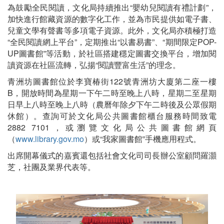
為鼓勵全民閱讀，文化局持續推出“嬰幼兒閱讀有禮計劃”，
加快進行館藏資源的數字化工作，並為市民提供如電子書、
兒童文學有聲書等多項電子資源。此外，文化局亦積極打造
“全民閱讀網上平台”，定期推出“以書易書”、“期間限定POP-
UP圖書館”等活動，於社區搭建穩定圖書交換平台，增加閱
讀資源在社區流轉，弘揚“閱讀豐富生活”的理念。
青洲坊圖書館位於李寶椿街122號青洲坊大廈第二座一樓
B，開放時間為星期一下午二時至晚上八時，星期二至星期
日早上八時至晚上八時（農曆年除夕下午二時後及公眾假期
休館）。查詢可於文化局公共圖書館櫃台服務時間致電
2882 7101，或瀏覽文化局公共圖書館網頁
（
www.library.gov.mo
）或“我家圖書館”手機應用程式。
出席開幕儀式的嘉賓還包括社會文化司司長辦公室顧問羅灝
芝，社團及業界代表等。