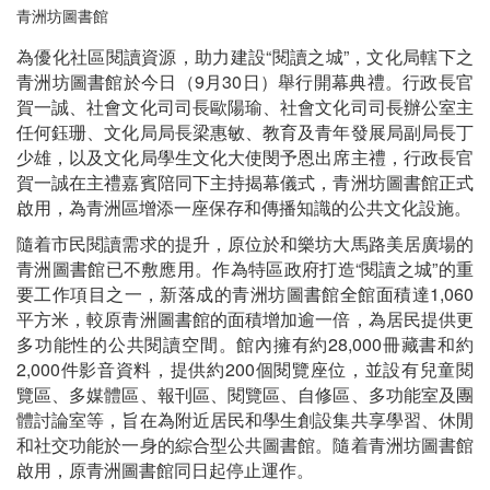
青洲坊圖書館
為優化社區閱讀資源，助力建設“閱讀之城”，文化局轄下之
青洲坊圖書館於今日（9月30日）舉行開幕典禮。行政長官
賀一誠、社會文化司司長歐陽瑜、社會文化司司長辦公室主
任何鈺珊、文化局局長梁惠敏、教育及青年發展局副局長丁
少雄，以及文化局學生文化大使閔予恩出席主禮，行政長官
賀一誠在主禮嘉賓陪同下主持揭幕儀式，青洲坊圖書館正式
啟用，為青洲區增添一座保存和傳播知識的公共文化設施。
隨着市民閱讀需求的提升，原位於和樂坊大馬路美居廣場的
青洲圖書館已不敷應用。作為特區政府打造“閱讀之城”的重
要工作項目之一，新落成的青洲坊圖書館全館面積達1,060
平方米，較原青洲圖書館的面積增加逾一倍，為居民提供更
多功能性的公共閱讀空間。館內擁有約28,000冊藏書和約
2,000件影音資料，提供約200個閱覽座位，並設有兒童閱
覽區、多媒體區、報刊區、閱覽區、自修區、多功能室及團
體討論室等，旨在為附近居民和學生創設集共享學習、休閒
和社交功能於一身的綜合型公共圖書館。隨着青洲坊圖書館
啟用，原青洲圖書館同日起停止運作。