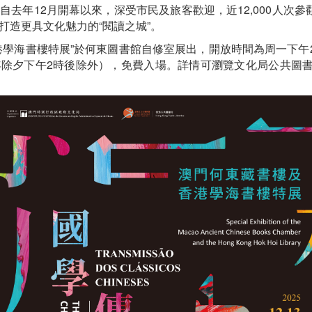
去年12月開幕以來，深受市民及旅客歡迎，近12,000人次
打造更具文化魅力的“閱讀之城”。
港學海書樓特展”於何東圖書館自修室展出，開放時間為周一下午2
下午2時後除外），免費入場。詳情可瀏覽文化局公共圖書館網頁（www