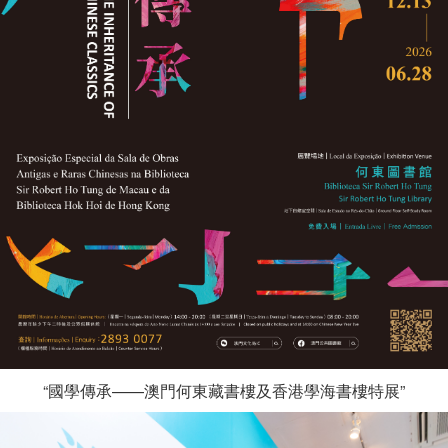
“國學傳承——澳門何東藏書樓及香港學海書樓特展”