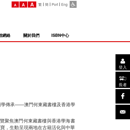
A
A
繁
簡
Port
Eng
A
館網絡
關於我們
ISBN中心
登入
長者
國學傳承——澳門何東藏書樓及香港學
展覽聚焦澳門何東藏書樓與香港學海書
瑰寶，生動呈現兩地在古籍活化與中華