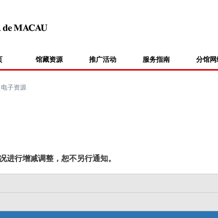
页
馆藏资源
推广活动
服务指南
分馆网
>
电子资源
况进行增减调整，恕不另行通知。