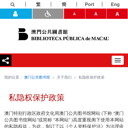
繁
簡
Port
Eng
A
A
A
Toggl
navig
我的位置：
澳门公共图书馆
>
关于我们
>
私隐权保护政策
私隐权保护政策
澳门特别行政区政府文化局澳门公共图书馆网站 (下称 “澳门
公共图书馆网站”或简称 “本网站” )高度重视阁下使用本网站
的私隐权益，为此，制订了以《个人资料保护法》为法理依