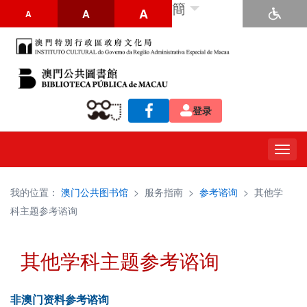
簡
A
A
A
登录
Togg
navig
我的位置：
澳门公共图书馆
>
服务指南
>
参考谘询
>
其他学
科主题参考谘询
其他学科主题参考谘询
非澳门资料参考谘询