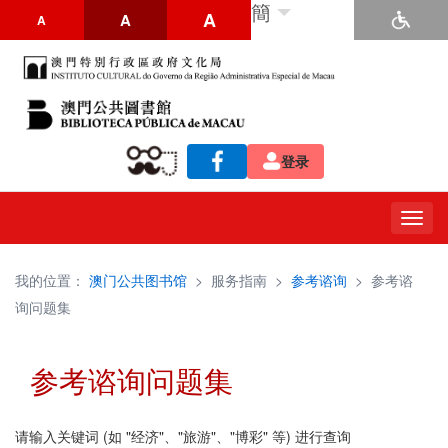
簡
A
A
A
登录
Togg
navig
我的位置：
澳门公共图书馆
>
服务指南
>
参考谘询
>
参考谘
询问题集
参考谘询问题集
请输入关键词 (如 "经济"、"旅游"、"博彩" 等) 进行查询