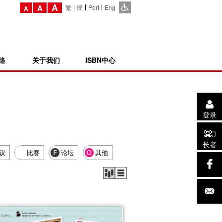
A
A
繁
簡
Port
Eng
A
络
关于我们
ISBN中心
登录
长者
议
比赛
论坛
其他