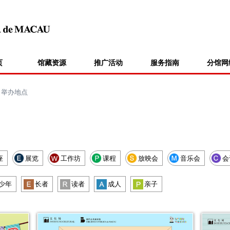
页
馆藏资源
推广活动
服务指南
分馆网
>
举办地点
座
展览
工作坊
课程
放映会
音乐会
会
少年
长者
读者
成人
亲子