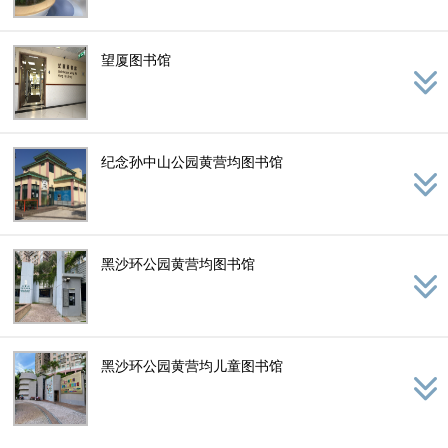
望厦图书馆
纪念孙中山公园黄营均图书馆
黑沙环公园黄营均图书馆
黑沙环公园黄营均儿童图书馆