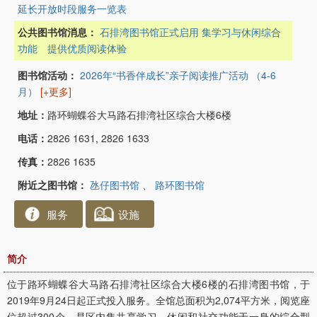
延长开放时段服务一览表
公共图书馆消息：
石排湾图书馆正式启用 集学习与休闲综合
功能 提供优质阅读体验
图书馆活动：
2026年“书香伴成长”亲子阅读推广活动 （4-6
月）
[+更多]
地址：
路环蝴蝶谷大马路石排湾社区综合大楼6楼
电话：
2826 1631, 2826 1633
传真：
2826 1635
附近之图书馆：
氹仔图书馆
、
路环图书馆
服务
设施
简介
位于路环蝴蝶谷大马路石排湾社区综合大楼6楼的石排湾图书馆，于
2019年9月24日起正式投入服务。全馆总面积为2,074平方米，阅览座
位超过300个，是区内集共享学习、休闲和社交功能于一身的综合型