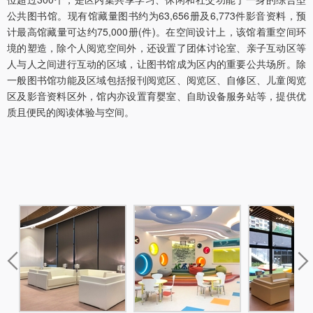
公共图书馆。现有馆藏量图书约为63,656册及6,773件影音资料，预
计最高馆藏量可达约75,000册(件)。在空间设计上，该馆着重空间环
境的塑造，除个人阅览空间外，还设置了团体讨论室、亲子互动区等
人与人之间进行互动的区域，让图书馆成为区内的重要公共场所。除
一般图书馆功能及区域包括报刊阅览区、阅览区、自修区、儿童阅览
区及影音资料区外，馆内亦设置育婴室、自助设备服务站等，提供优
质且便民的阅读体验与空间。