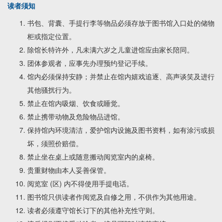
读者须知
书包、背囊、手提行李等物品必须存放于图书馆入口处的储物
柜或指定位置。
除馆长特许外，凡未满六岁之儿童进馆应由家长陪同。
团体参观者，应事先办理预约登记手续。
馆内必须保持安静；并禁止在馆内嬉戏追逐、高声谈笑及进行
其他骚扰行为。
禁止在馆内吸烟、饮食或睡觉。
禁止携带动物及危险物品进馆。
保持馆内环境清洁，爱护馆内设施及图书资料，如有涂污或损
坏，须照价赔偿。
禁止坐在桌上或随意搬动阅览室内的桌椅。
贵重财物由本人妥善保管。
阅览室 (区) 内不得使用手提电话。
图书馆只供读者作阅览及自修之用，不供作为其他用途。
读者必须遵守馆长订下的其他补充性守则。