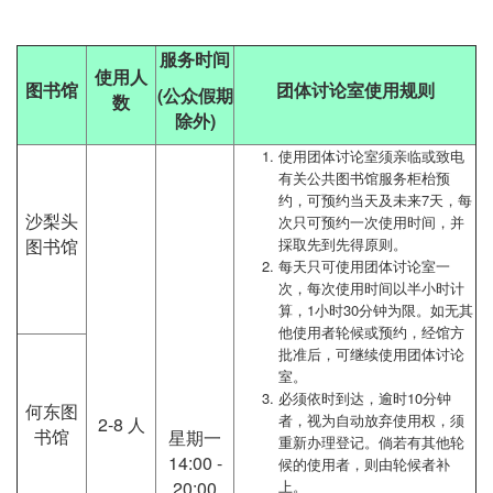
服务时间
使用人
图书馆
团体讨论
室使用规则
(公众假期
数
除外)
使用团体讨论室须亲临或致电
有关公共图书馆服务柜枱预
约，可预约当天及未来7天，每
沙梨头
次只可预约一次使用时间，并
图书馆
採取先到先得原则。
每天只可使用团体讨论室一
次，每次使用时间以半小时计
算，1小时30分钟为限。如无其
他使用者轮候或预约，经馆方
批准后，可继续使用团体讨论
室。
必须依时到达，逾时10分钟
何东图
者，视为自动放弃使用权，须
2-8 人
书馆
星期一
重新办理登记。倘若有其他轮
14:00 -
候的使用者，则由轮候者补
20:00
上。