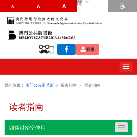
簡
A
A
A
登录
Toggl
navig
我的位置：
澳门公共图书馆
>
服务指南
>
读者指南
读者指南
团体讨论室使用
Toggle
navigati