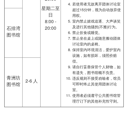
若使用者无故离开团体讨论室
星期二至
超过15分钟，视为自动放弃使
日
用权。
8:00 -
室内禁止嬉戏追逐、大声谈笑
及进行其他骚扰(不雅)行为。
20:00
石排湾
禁止饮食或睡觉。
图书馆
禁止坐在桌上或随意搬动团体
讨论室内的桌椅。
保持室内环境清洁，爱护室内
设施，如有损坏，须照价赔
偿。
请自行妥善保管个人财物，如
有遗失，图书馆概不负责。
青洲坊
违反规则不接受劝喻者，馆员
2-6 人
图书馆
可即时终止其使用团体讨论
室。
使用者必须遵守公共图书馆管
理厅订下的其他补充性守则。