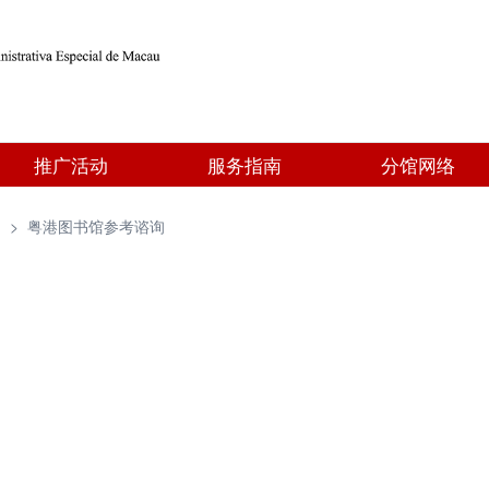
推广活动
服务指南
分馆网络
询
>
粤港图书馆参考谘询