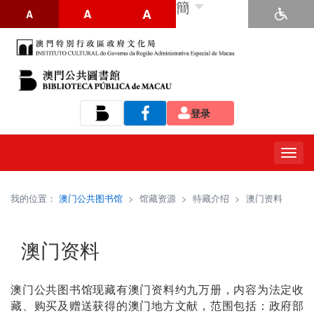
簡
A
A
A
登录
Tog
navi
我的位置：
澳门公共图书馆
>
馆藏资源
>
特藏介绍
>
澳门资料
澳门资料
澳门公共图书馆现藏有澳门资料约九万册，内容为法定收
藏、购买及赠送获得的澳门地方文献，范围包括：政府部