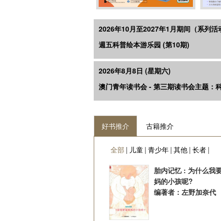
2026年10月至2027年1月期间（系
週五科普绘本游乐园 (第10期)
2026年8月8日 (星期六)
澳门青年读书会 - 第三期读书会主题：
好书推介
古籍推介
全部
|
儿童
|
青少年
|
其他
|
长者
|
胎内记忆 : 为什么我
妈的小孩呢?
编著者：左野加奈代