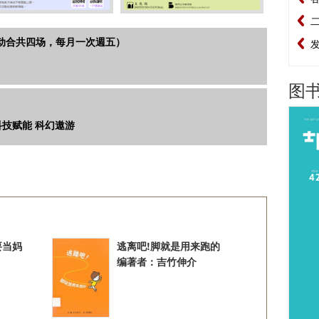
列活动合共四场，每月一次週五）
图书
科技赋能 科幻遨游
要当妈
逃离吧!脚就是用来跑的
编著者：吉竹伸介