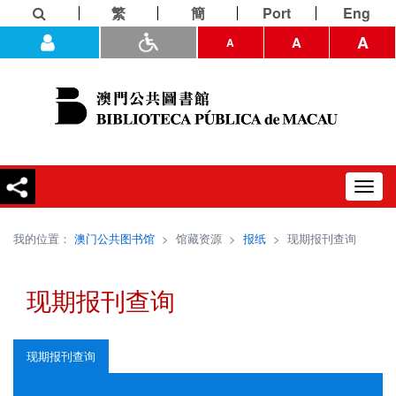
繁
簡
Port
Eng
A
A
A
Toggl
navig
我的位置：
澳门公共图书馆
>
馆藏资源
>
报纸
>
现期报刊查询
现期报刊查询
现期报刊查询